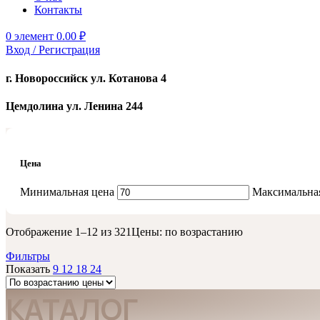
Контакты
0
элемент
0.00
₽
Вход / Регистрация
г. Новороссийск ул. Котанова 4
Цемдолина ул. Ленина 244
Цена
Минимальная цена
Максимальна
Отображение 1–12 из 321
Цены: по возрастанию
Фильтры
Показать
9
12
18
24
КАТАЛОГ