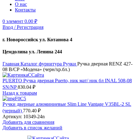
О нас
Контакты
0
элемент
0.00
₽
Вход / Регистрация
г. Новороссийск ул. Котанова 4
Цемдолина ул. Ленина 244
Главная
Каталог
фурнитура
Ручки
Ручка дверная RENZ 427-
08 B/CP «Модена» (черн/хр.бл.)
PUERTO Ручка дверная Puerto, ник мат/ ник бл INAL 508-08
SN/NP
830.04
₽
Назад к товарам
Ручки дверные алюминиевые Slim Line Vantage V35BL-2 SL
(черный)
770.40
₽
Артикул:
10349-24n
Добавить для сравнения
Добавить в список желаний