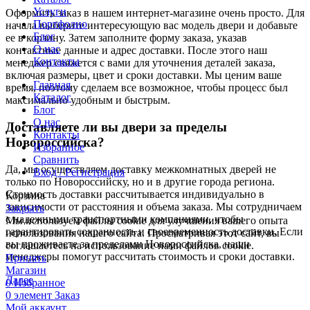
Услуги
Оформить заказ в нашем интернет-магазине очень просто. Для
Портфолио
начала выберите интересующую вас модель двери и добавьте
Блог
ее в корзину. Затем заполните форму заказа, указав
О нас
контактные данные и адрес доставки. После этого наш
Контакты
менеджер свяжется с вами для уточнения деталей заказа,
включая размеры, цвет и сроки доставки. Мы ценим ваше
Главная
время, поэтому сделаем все возможное, чтобы процесс был
Каталог
максимально удобным и быстрым.
Блог
О нас
Доставляете ли вы двери за пределы
Контакты
Новороссийска?
Избранное
Сравнить
Да, мы осуществляем доставку межкомнатных дверей не
Вход / Регистрация
только по Новороссийску, но и в другие города региона.
Стоимость доставки рассчитывается индивидуально в
Корзина
зависимости от расстояния и объема заказа. Мы сотрудничаем
Закрыть
с надежными транспортными компаниями, чтобы
Мы используем файлы cookie для улучшения вашего опыта
гарантировать сохранность и своевременность доставки. Если
использования нашего сайта. Просматривая этот сайт, вы
вы проживаете за пределами Новороссийска, наши
соглашаетесь на использование нами файлов cookie.
менеджеры помогут рассчитать стоимость и сроки доставки.
Принять
Магазин
Далее
0
Избранное
0
элемент
Заказ
Мой аккаунт