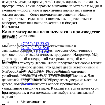
измерить размеры проема, чтобы дверь идеально вписалась в
пространство. Также обратите внимание на материал: МДФ и
экошпон — доступные и практичные варианты, а шпон и
массив дерева — более премиальные решения. Наши
консультанты всегда готовы помочь вам определиться с
выбором, учитывая ваши пожелания и бюджет.
Контакты
Какие материалы используются в производстве
продажа и установка
дверей?
+7(952) 812-33-93
Мы используем только высококачественные и
+7(918) 057-07-90
сертифицированные материалы, которые обеспечивают
+7(928) 825-36-30
долговечность и экологичность продукции. Например, МДФ
— это прочный и недорогой материал, который отлично
Полезное
имитирует текстуру дерева. Шпон представляет собой тонкий
слой натурального дерева, что делает двери эстетичными и
Как снять размеры проёма
благородными. Экошпон — современный материал,
Когда ставить двери при ремонте
устойчивый к влаге и механическим повреждениям. Для
Гарантия и возврат
ценителей натуральности мы предлагаем двери из массива
Отзывы
дерева, которые отличаются особой прочностью и
уникальным внешним видом. Каждый материал имеет свои
преимущества, и мы поможем вам выбрать оптимальный
Каталог
вариант.
Межкомнатные