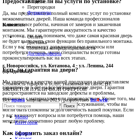
Предоставляете ли вы услуги по установке?
Входные
Перегородки
Фурнитура
Да, мы предоставляем полный комплекс услуг по установке
межкомнатных дверей. Наша команда профессионалов
выполнит все работы, начиная от замеров и заканчивая
Клиентам
монтажом. Мы гарантируем аккуратность и качество
установки, так как понимаем, что даже самая красивая дверь
Оплата
не будет выполнять свои функции без правильного монтажа.
Доставка
Если у вас возникнут дополнительные вопросы или
Политика конфиденциальности
потребуется помощь, наши специалисты всегда готовы
Договор-оферта
проконсультировать вас на всех этапах.
г. Новороссийск, ул. Котанова, 4 · ул. Ленина, 244
Есть ли гарантия на двери?
(Цемдолина)
Мы уверены в качестве нашей продукции и предоставляем
Стоимость товаров и услуг, указанная на сайте, НЕ
гарантию до 5 лет на все межкомнатные двери. Гарантия
ЯВЛЯЕТСЯ ПУБЛИЧНОЙ ОФЕРТОЙ
распространяется на заводские дефекты и проблемы,
связанные с материалами или производством. Кроме того, мы
Все
права
защищены
2025 | разработано
Int
4
web
.
обеспечиваем послегарантийное обслуживание, чтобы вы
Поиск
могли быть спокойны за долговечность вашей покупки. Если
у вас возникнут вопросы или потребуется помощь, наши
Меню
менеджеры оперативно решат любую проблему.
Категории
Как оформить заказ онлайн?
Главная
Каталог