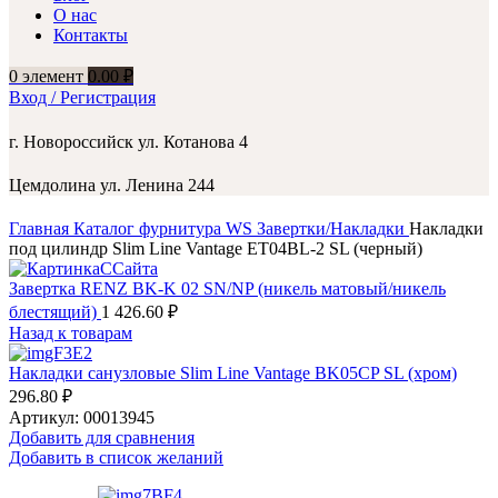
О нас
Контакты
0
элемент
0.00
₽
Вход / Регистрация
г. Новороссийск ул. Котанова 4
Цемдолина ул. Ленина 244
Главная
Каталог
фурнитура
WS Завертки/Накладки
Накладки
под цилиндр Slim Line Vantage ET04BL-2 SL (черный)
Завертка RENZ BK-K 02 SN/NP (никель матовый/никель
блестящий)
1 426.60
₽
Назад к товарам
Накладки санузловые Slim Line Vantage BK05CP SL (хром)
296.80
₽
Артикул:
00013945
Добавить для сравнения
Добавить в список желаний