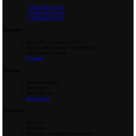
+7(952) 812-33-93
+7(918) 057-07-90
+7(928) 825-36-30
Полезное
Как снять размеры проёма
Когда ставить двери при ремонте
Гарантия и возврат
Отзывы
Каталог
Межкомнатные
Входные
Перегородки
Фурнитура
Клиентам
Оплата
Доставка
Политика конфиденциальности