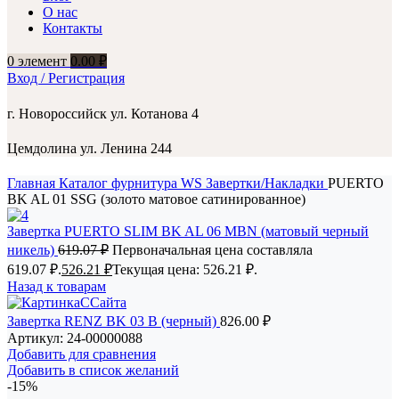
О нас
Контакты
0
элемент
0.00
₽
Вход / Регистрация
г. Новороссийск ул. Котанова 4
Цемдолина ул. Ленина 244
Главная
Каталог
фурнитура
WS Завертки/Накладки
PUERTO
BK AL 01 SSG (золото матовое сатинированное)
Завертка PUERTO SLIM BK AL 06 MBN (матовый черный
никель)
619.07
₽
Первоначальная цена составляла
619.07 ₽.
526.21
₽
Текущая цена: 526.21 ₽.
Назад к товарам
Завертка RENZ BK 03 B (черный)
826.00
₽
Артикул:
24-00000088
Добавить для сравнения
Добавить в список желаний
-15%