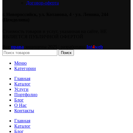
Договор-оферта
г. Новороссийск, ул. Котанова, 4 · ул. Ленина, 244
(Цемдолина)
Стоимость товаров и услуг, указанная на сайте, НЕ
ЯВЛЯЕТСЯ ПУБЛИЧНОЙ ОФЕРТОЙ
Все
права
защищены
2025 | разработано
Int
4
web
.
Поиск
Меню
Категории
Главная
Каталог
Услуги
Портфолио
Блог
О Нас
Контакты
Главная
Каталог
Блог