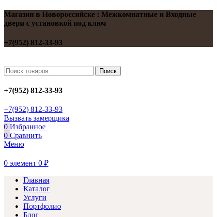
Магазин в Новороссийске : Межкомнатные и Входные
двери с установкой под ключ
+7(952) 812-33-93
Поиск
+7(952) 812-33-93
+7(952) 812-33-93
Вызвать замерщика
0
Избранное
0
Сравнить
Меню
0
элемент
0
₽
Главная
Каталог
Услуги
Портфолио
Блог