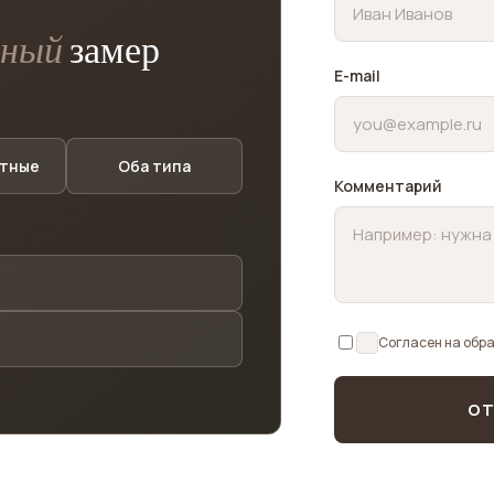
тный
замер
E-mail
тные
Оба типа
Комментарий
Согласен на обр
ОТ