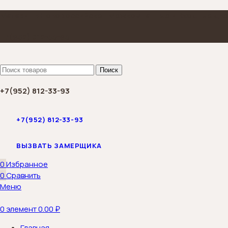
Магазин в Новороссийске : Межкомнатные и Входные две
+7(952) 812-33-93
Поиск
+7(952) 812-33-93
+7(952) 812-33-93
ВЫЗВАТЬ ЗАМЕРЩИКА
0
Избранное
0
Сравнить
Меню
0
элемент
0.00
₽
Главная