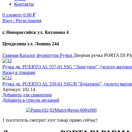
Контакты
0
элемент
0.00
₽
Вход / Регистрация
г. Новороссийск ул. Котанова 4
Цемдолина ул. Ленина 244
Главная
Каталог
фурнитура
Ручки
Дверная ручка PORTA DI PA
Ручка дв. PUERTO AL 557-01 SSG "Лингуине", (золото матово
Назад к товарам
Ручка дв. PUERTO AL 559-01 SSG/B "Букатини", (золото мато
Артикул:
102.14
Добавить для сравнения
Добавить в список желаний
1
посетитель смотрит этот товар прямо сейчас!