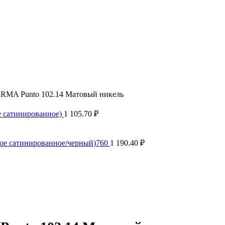
RMA Punto 102.14 Матовый никель
е сатинированное)
1 105.70
₽
вое сатинированное/черный)760
1 190.40
₽