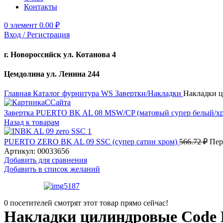
Контакты
0
элемент
0.00
₽
Вход / Регистрация
г. Новороссийск ул. Котанова 4
Цемдолина ул. Ленина 244
Главная
Каталог
фурнитура
WS Завертки/Накладки
Накладки ц
Завертка PUERTO BK AL 08 MSW/CP (матовый супер белый/х
Назад к товарам
PUERTO ZERO BK AL 09 SSC (супер сатин хром)
566.72
₽
Пер
Артикул:
00033656
Добавить для сравнения
Добавить в список желаний
0
посетителей смотрят этот товар прямо сейчас!
Накладки цилиндровые Code 