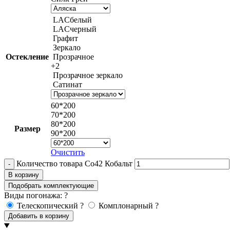
LACбелый
LACчерный
Графит
Зеркало
Остекление
Прозрачное
+2
Прозрачное зеркало
Сатинат
60*200
70*200
80*200
Размер
90*200
Очистить
Количество товара Co42 Кобальт
В корзину
Подобрать комплектующие
Виды погонажа:
?
Телескопический
?
Комплонарный
?
Добавить в корзину