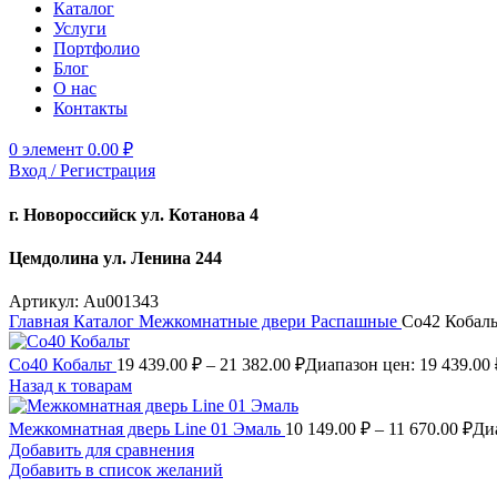
Каталог
Услуги
Портфолио
Блог
О нас
Контакты
0
элемент
0.00
₽
Вход / Регистрация
г. Новороссийск ул. Котанова 4
Цемдолина ул. Ленина 244
Артикул:
Au001343
Главная
Каталог
Межкомнатные двери
Распашные
Co42 Кобаль
Co40 Кобальт
19 439.00
₽
–
21 382.00
₽
Диапазон цен: 19 439.00 
Назад к товарам
Межкомнатная дверь Line 01 Эмаль
10 149.00
₽
–
11 670.00
₽
Диа
Добавить для сравнения
Добавить в список желаний