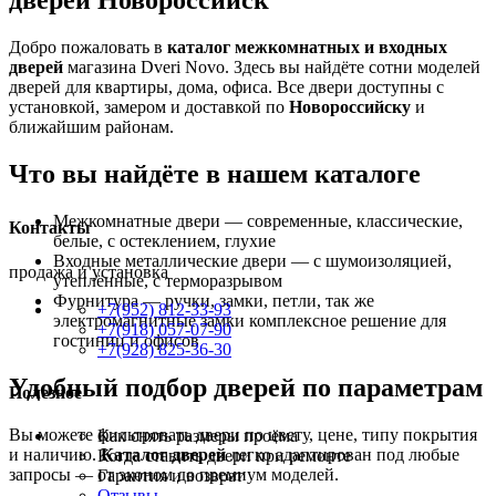
дверей Новороссийск
Добро пожаловать в
каталог межкомнатных и входных
дверей
магазина Dveri Novo. Здесь вы найдёте сотни моделей
дверей для квартиры, дома, офиса. Все двери доступны с
установкой, замером и доставкой по
Новороссийску
и
ближайшим районам.
Что вы найдёте в нашем каталоге
Межкомнатные двери — современные, классические,
Контакты
белые, с остеклением, глухие
Входные металлические двери — с шумоизоляцией,
продажа и установка
утеплённые, с терморазрывом
Фурнитура — ручки, замки, петли, так же
+7(952) 812-33-93
электромагнитные замки комплексное решение для
+7(918) 057-07-90
гостиниц и офисов
+7(928) 825-36-30
Удобный подбор дверей по параметрам
Полезное
Вы можете фильтровать двери по цвету, цене, типу покрытия
Как снять размеры проёма
и наличию.
Каталог дверей
легко адаптирован под любые
Когда ставить двери при ремонте
запросы — от эконом до премиум моделей.
Гарантия и возврат
Отзывы