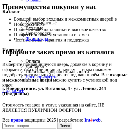
Преимущества покупки у нас
Каталог
Большой выбор входных и межкомнатных дверей в
Межкомнатные
Новороссийске
Входные
Проверенные поставщики и высокое качество
Перегородки
Профессиональная установка и замер
Фурнитура
Честные цены, гарантия и поддержка
Клиентам
Оформите заказ прямо из каталога
Оплата
Выберите понравившуюся дверь, добавьте в корзину и
Доставка
оформите заказ. Или оставьте заявку — и мы поможем
Политика конфиденциальности
подобрать оптимальный вариант под ваш проём. Все
входные
Договор-оферта
и межкомнатные двери
можно купить с установкой под
ключ.
г. Новороссийск, ул. Котанова, 4 · ул. Ленина, 244
Подробнее
(Цемдолина)
Стоимость товаров и услуг, указанная на сайте, НЕ
ЯВЛЯЕТСЯ ПУБЛИЧНОЙ ОФЕРТОЙ
Все
права
защищены
2025 | разработано
Int
4
web
.
Поиск