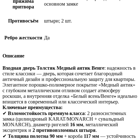
прижима
основном замке
притвора
Противосъём
штыри; 2 шт.
Ребро жесткости
Да
Описание
Входная дверь Толстяк Медный антик Венге
: надежность в
стиле классики
— дверь, которая сочетает
благородный
античный дизайн
и
профессиональную защиту
для квартиры.
Элегантное порошко-полимерное покрытие
«Медный антик»
с глубоким металлическим отливом создает атмосферу
роскоши, а
внутренняя отделка «Белый ясень/Венге
»
идеально
впишется в современный или классический интерьер.
Ключевые преимущества:
✔
Взломостойкость премиум-класса
: 2 разносистемных
замка (цилиндровый KARAT/MONARCH + сувальдный
MONARCH), диаметр ригелей
16 мм
, металлический
эксцентрик и
2 противовзломных штыря
.
✔
Толщина полотна 90 мм
+ короба
117 мм
— устойчивость