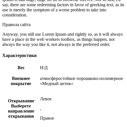
say, there are some redeeming factors in favor of greeking text, as its
use is merely the symptom of a worse problem to take into
consideration.
Правила сайта
Anyway, you still use Lorem Ipsum and rightly so, as it will always
have a place in the web workers toolbox, as things happen, not
always the way you like it, not always in the preferred order.
Характеристики
Вес
Н/Д
Внешнее
атмосферостойкое порошково-полимерное
покрытие
«Медный антик»
Левое
Открывание
Выберете
,
направление
открывания
Правое