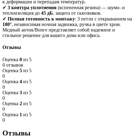
к деформации и перепадам температур.
✔
3 контура уплотнения
(вспененная резина) — шумо- и
теплоизоляция до
45 дБ
, защита от сквозняков.
✔
Полная готовность к монтажу
: 3 петли с открыванием на
180°
, независимая ночная задвижка, ручка в цвете хром.
Медный антик/Венге представляет собой надежное и
стильное решение для вашего дома или офиса.
Отзывы
Оценка
0
из 5
0 отзывов
Оценка
5
из 5
0
Оценка
4
из 5
0
Оценка
3
из 5
0
Оценка
2
из 5
0
Оценка
1
из 5
0
Отзывы